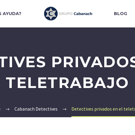
S AYUDA?
BLOG
TIVES PRIVADOS
TELETRABAJO
e
Cabanach Detectives
Detectives privados en el telet