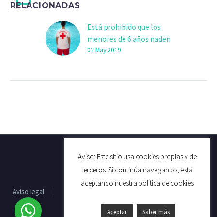
RELACIONADAS
Está prohibido que los
menores de 6 años naden
solos
02 May 2019
Baleares ha registrado un
total de dos muertes por
ahogamiento en
espacios acuáticos en los
cuatro primeros meses
del año,…
Aviso: Este sitio usa cookies propias y de
terceros. Si continúa navegando, está
aceptando nuestra política de cookies
Aviso legal
Política de cookies
Política de privacidad
Aceptar
Saber más
2022 © Grupo Cabanach