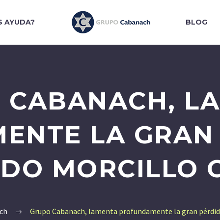
S AYUDA?
BLOG
 CABANACH, L
ENTE LA GRAN 
DO MORCILLO 
ch
Grupo Cabanach, lamenta profundamente la gran pérdida 