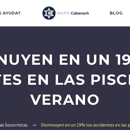
S AYUDA?
BLOG
NUYEN EN UN 1
ES EN LAS PISC
VERANO
as Socorristas
Disminuyen en un 19% los accidentes en las p