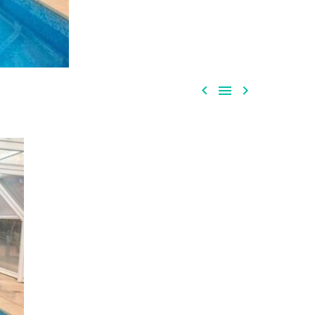


